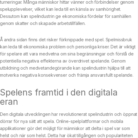
turneringar. Många människor hittar vänner och förbindelser genom
spelupplevelser, vilket kan leda till en känsla av samhörighet.
Dessutom kan spelindustrin ge ekonomiska fördelar för samhällen
genom skatter och skapade arbetstillfällen.
Å andra sidan finns det risker förknippade med spel. Spelmissbruk
kan leda till ekonomiska problem och personliga kriser. Det är viktigt
för spelare att vara medvetna om sina begränsningar och förstå de
potentiella negativa effekterna av överdrivet spelande. Genom
utbildning och medvetandegörande kan spelindustrin hjälpa till att
motverka negativa konsekvenser och främja ansvarsfullt spelande.
Spelens framtid i den digitala
eran
Den digitala utvecklingen har revolutionerat spelindustrin och öppnat
dörrar för nya sätt att spela. Online-spelplattformar och mobila
applikationer gör det möjligt för människor att delta i spel var som
helst och när som helst. Detta har ökat tillgången och populariteten