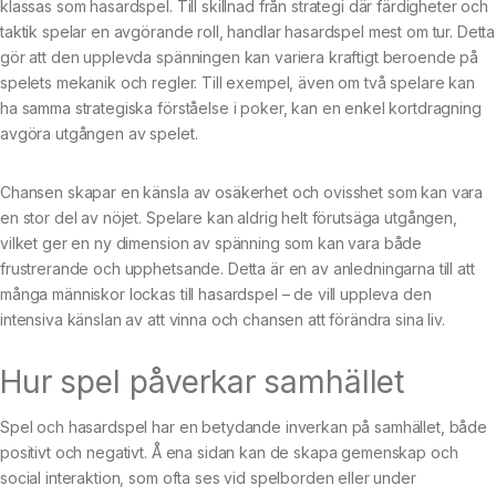
klassas som hasardspel. Till skillnad från strategi där färdigheter och
taktik spelar en avgörande roll, handlar hasardspel mest om tur. Detta
gör att den upplevda spänningen kan variera kraftigt beroende på
spelets mekanik och regler. Till exempel, även om två spelare kan
ha samma strategiska förståelse i poker, kan en enkel kortdragning
avgöra utgången av spelet.
Chansen skapar en känsla av osäkerhet och ovisshet som kan vara
en stor del av nöjet. Spelare kan aldrig helt förutsäga utgången,
vilket ger en ny dimension av spänning som kan vara både
frustrerande och upphetsande. Detta är en av anledningarna till att
många människor lockas till hasardspel – de vill uppleva den
intensiva känslan av att vinna och chansen att förändra sina liv.
Hur spel påverkar samhället
Spel och hasardspel har en betydande inverkan på samhället, både
positivt och negativt. Å ena sidan kan de skapa gemenskap och
social interaktion, som ofta ses vid spelborden eller under