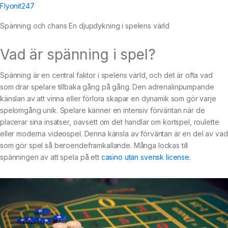
Flyonit247
Spänning och chans En djupdykning i spelens värld
Vad är spänning i spel?
Spänning är en central faktor i spelens värld, och det är ofta vad
som drar spelare tillbaka gång på gång. Den adrenalinpumpande
känslan av att vinna eller förlora skapar en dynamik som gör varje
spelomgång unik. Spelare känner en intensiv förväntan när de
placerar sina insatser, oavsett om det handlar om kortspel, roulette
eller moderna videospel. Denna känsla av förväntan är en del av vad
som gör spel så beroendeframkallande. Många lockas till
spänningen av att spela på ett
casino utan svensk license
.