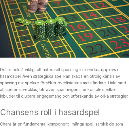
Det är också viktigt att notera att spänning inte endast upplevs i
hasardspel. Även strategiska spel kan skapa en otrolig känsla av
spänning när spelare försöker överlista sina motståndare. I takt med
att spelen utvecklas, blir även spänningen mer komplex, vilket
inbjuder till djupare engagemang och utforskande av olika strategier.
Chansens roll i hasardspel
Chans är en fundamental komponent i många spel, särskilt de som