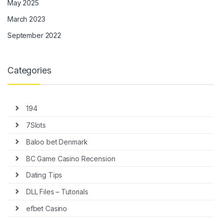
May 2025
March 2023
September 2022
Categories
194
7Slots
Baloo bet Denmark
BC Game Casino Recension
Dating Tips
DLL Files – Tutorials
efbet Casino