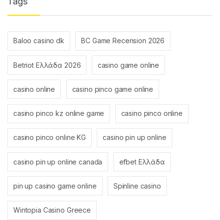
Tags
Baloo casino dk
BC Game Recension 2026
Betriot Ελλάδα 2026
casino game online
casino online
casino pinco game online
casino pinco kz online game
casino pinco online
casino pinco online KG
casino pin up online
casino pin up online canada
efbet Ελλάδα
pin up casino game online
Spinline casino
Wintopia Casino Greece