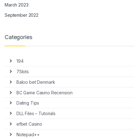
March 2023
September 2022
Categories
194
7Slots
Baloo bet Denmark
BC Game Casino Recension
Dating Tips
DLL Files – Tutorials
efbet Casino
Notepad++