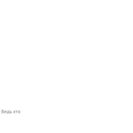
. Ведь это