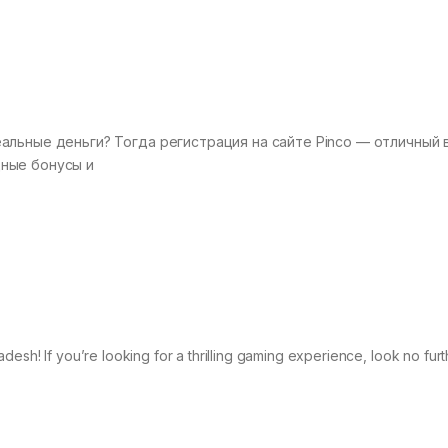
еальные деньги? Тогда регистрация на сайте Pinco — отличный
дные бонусы и
desh! If you’re looking for a thrilling gaming experience, look no fur