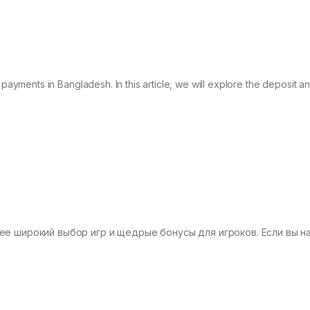
yments in Bangladesh. In this article, we will explore the deposit a
щее широкий выбор игр и щедрые бонусы для игроков. Если вы н