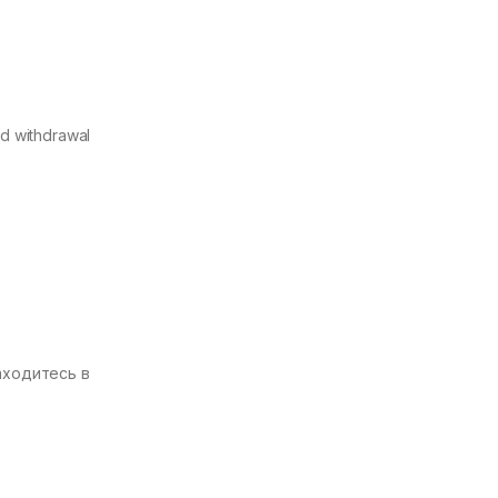
nd withdrawal
аходитесь в