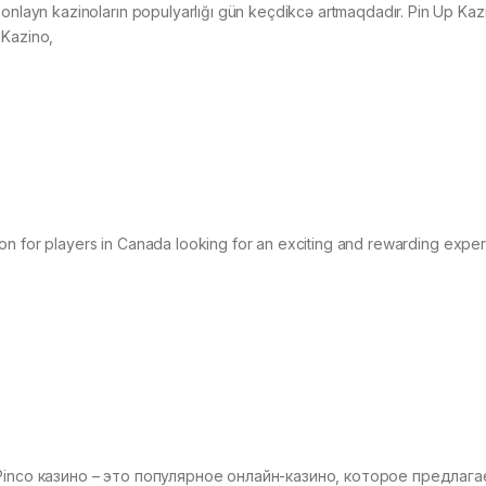
layn kazinoların populyarlığı gün keçdikcə artmaqdadır. Pin Up Kaz
 Kazino,
on for players in Canada looking for an exciting and rewarding exper
 Pinco казино – это популярное онлайн-казино, которое предлаг