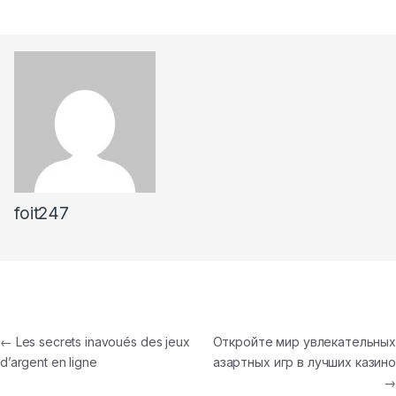
foit247
Post
←
Les secrets inavoués des jeux
Откройте мир увлекательных
d’argent en ligne
азартных игр в лучших казино
navigation
→