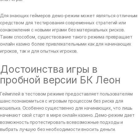
Для знающих геймеров демо-режим может являться отличным
средством для тестирования современных стратегий или
ознакомления с новыми играми без материальных рисков.
Таким способом, существование такого режима превращает
онлайн казино более привлекательными как для начинающих
игроков, так и для опытных игроков.
Достоинства игры в
пробной версии БК Леон
Геймплей в тестовом режиме предоставляет пользователям
шанс познакомиться с игровым процессом без риска для
кошелька. Особенно существенно для начинающих, что лишь
начинают свой старт в мире онлайн казино. Демо-режим дает
возможность протестировать всевозможные подходы и
выбрать лучшую без необходимости вносить деньги.