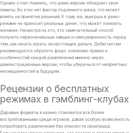
Однако стоит помнить, что демо-версии обладают свои
лимиты. Во этих нет фактор подлинного риска, что может
влиять на принятие решений. К тому же, выигрыш в демо-
режиме не приносит реальных денег, что может понизить
желание. Несмотря на это, это замечательный способ
получить первоначальные навыки и самоуверенность перед
тем, как начать играть на настоящие деньги. Дебютантам
рекомендуется обратить фокус освоению правил и
особенностей каждой развлечения именно через
демонстрационные версии, чтобы уберечься от неприятных
неожиданностей в будущем.
Рецензии о бесплатных
режимах в гэмблинг-клубах
Даровые форматы в казино становятся все более
востребованными среди игроков, давая особую возможность
попробовать развлечения без опасности проигрыша.
Большинство игроки отмечают, что тестовые версии игровых