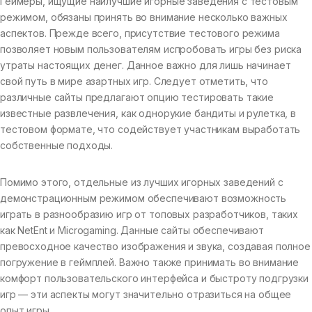
Геймеры, ищущие наилучшие игорные заведения с тестовым
режимом, обязаны принять во внимание несколько важных
аспектов. Прежде всего, присутствие тестового режима
позволяет новым пользователям испробовать игры без риска
утраты настоящих денег. Данное важно для лишь начинает
свой путь в мире азартных игр. Следует отметить, что
различные сайты предлагают опцию тестировать такие
известные развлечения, как однорукие бандиты и рулетка, в
тестовом формате, что содействует участникам выработать
собственные подходы.
Помимо этого, отдельные из лучших игорных заведений с
демонстрационным режимом обеспечивают возможность
играть в разнообразию игр от топовых разработчиков, таких
как NetEnt и Microgaming. Данные сайты обеспечивают
превосходное качество изображения и звука, создавая полное
погружение в геймплей. Важно также принимать во внимание
комфорт пользовательского интерфейса и быстроту подгрузки
игр — эти аспекты могут значительно отразиться на общее
опыт игры.