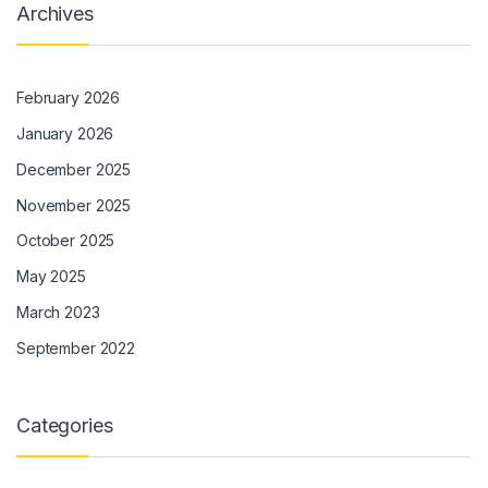
Archives
February 2026
January 2026
December 2025
November 2025
October 2025
May 2025
March 2023
September 2022
Categories