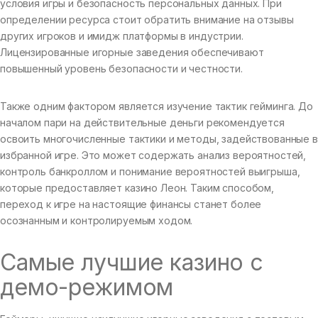
условия игры и безопасность персональных данных. При
определении ресурса стоит обратить внимание на отзывы
других игроков и имидж платформы в индустрии.
Лицензированные игорные заведения обеспечивают
повышенный уровень безопасности и честности.
Также одним фактором является изучение тактик гейминга. До
началом пари на действительные деньги рекомендуется
освоить многочисленные тактики и методы, задействованные в
избранной игре. Это может содержать анализ вероятностей,
контроль банкроллом и понимание вероятностей выигрыша,
которые предоставляет казино Леон. Таким способом,
переход к игре на настоящие финансы станет более
осознанным и контролируемым ходом.
Самые лучшие казино с
демо-режимом