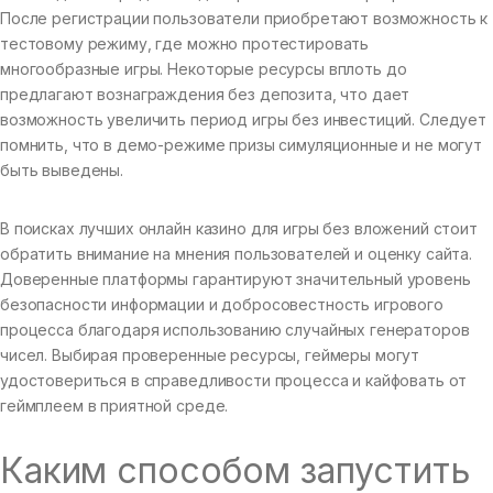
После регистрации пользователи приобретают возможность к
тестовому режиму, где можно протестировать
многообразные игры. Некоторые ресурсы вплоть до
предлагают вознаграждения без депозита, что дает
возможность увеличить период игры без инвестиций. Следует
помнить, что в демо-режиме призы симуляционные и не могут
быть выведены.
В поисках лучших онлайн казино для игры без вложений стоит
обратить внимание на мнения пользователей и оценку сайта.
Доверенные платформы гарантируют значительный уровень
безопасности информации и добросовестность игрового
процесса благодаря использованию случайных генераторов
чисел. Выбирая проверенные ресурсы, геймеры могут
удостовериться в справедливости процесса и кайфовать от
геймплеем в приятной среде.
Каким способом запустить