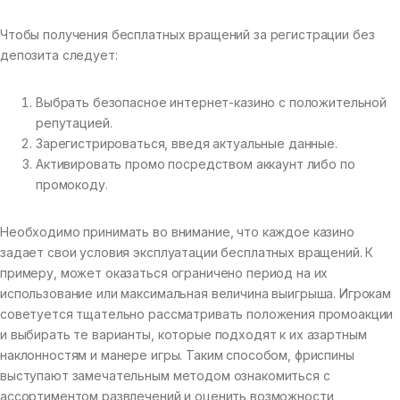
Чтобы получения бесплатных вращений за регистрации без
депозита следует:
Выбрать безопасное интернет-казино с положительной
репутацией.
Зарегистрироваться, введя актуальные данные.
Активировать промо посредством аккаунт либо по
промокоду.
Необходимо принимать во внимание, что каждое казино
задает свои условия эксплуатации бесплатных вращений. К
примеру, может оказаться ограничено период на их
использование или максимальная величина выигрыша. Игрокам
советуется тщательно рассматривать положения промоакции
и выбирать те варианты, которые подходят к их азартным
наклонностям и манере игры. Таким способом, фриспины
выступают замечательным методом ознакомиться с
ассортиментом развлечений и оценить возможности