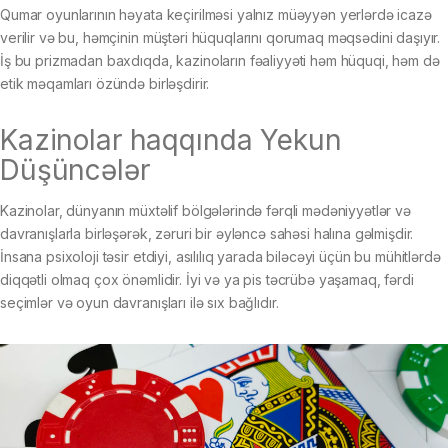
Qumar oyunlarının həyata keçirilməsi yalnız müəyyən yerlərdə icazə
verilir və bu, həmçinin müştəri hüquqlarını qorumaq məqsədini daşıyır.
İş bu prizmadan baxdıqda, kazinoların fəaliyyəti həm hüquqi, həm də
etik məqamları özündə birləşdirir.
Kazinolar haqqında Yekun
Düşüncələr
Kazinolar, dünyanın müxtəlif bölgələrində fərqli mədəniyyətlər və
davranışlarla birləşərək, zəruri bir əyləncə sahəsi halına gəlmişdir.
İnsana psixoloji təsir etdiyi, asılılıq yarada biləcəyi üçün bu mühitlərdə
diqqətli olmaq çox önəmlidir. İyi və ya pis təcrübə yaşamaq, fərdi
seçimlər və oyun davranışları ilə sıx bağlıdır.