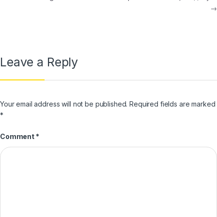
navigation
→
Leave a Reply
Your email address will not be published.
Required fields are marked
*
Comment
*