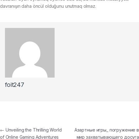
davranışın daha öncül olduğunu unutmaq olmaz.
foit247
Post
←
Unveiling the Thrilling World
Азартные игры_ погружение в
of Online Gaming Adventures
мир захватывающего досуга