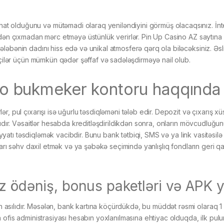
t olduğunu və mütəmadi olaraq yeniləndiyini görmüş olacaqsınız. İnt
ndən çıxmadan mərc etməyə üstünlük verirlər. Pin Up Casino AZ saytına 
ləbənin dadını hiss edə və unikal atmosferə qərq ola biləcəksiniz. Əsl
əçilər üçün mümkün qədər şəffaf və sadələşdirməyə nail olub.
no bukmeker kontoru haqqında 
 pul çıxarışı isə uğurlu təsdiqləməni tələb edir. Depozit və çıxarış xüs
lıdır. Vəsaitlər hesabda kreditləşdirildikdən sonra, onların mövcudluğu
liyyatı təsdiqləmək vacibdir. Bunu bank tətbiqi, SMS və ya link vasitəsi
ları səhv daxil etmək və ya şəbəkə seçimində yanlışlıq fondların geri q
iz ödəniş, bonus paketləri və APK
asılıdır. Məsələn, bank kartına köçürdükdə, bu müddət rəsmi olaraq 
 ofis administrasiyası hesabın yoxlanılmasına ehtiyac olduqda, ilk pulu