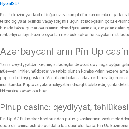
Flyonit247
Pin Up kazinoya daxil olduğunuz zaman platformun mümkün qədər raha
texnologiyalar əsrində yaşayadığımız üçün istifadəçilərin çoxu evləri
burada təkcə qumar oyunlarının olmadığına əmin ola, qarşıdan gələn qə
rəhbərliyi onlayn kazino oyunlarını və bukmeker funksiyalarını istifad
Azərbaycanlıların Pin Up casi
Yalnız qeydiyyatdan keçmiş istifadəçilər depozit qoymağa uyğun gəlirlər,
müəyyən limitlər, müddətlər və tətbiq olunan komissiyaları nəzərə alma
pop-up bildirişi göstərilir. Vəsaitlərin balansa əlavə edilməsi üçün əmə
mümkündür. Kriptovalyuta əməliyyatları dəqiqlik tələb edir, çünki detal
itirilməsinə səbəb ola bilər.
Pinup casino: qeydiyyat, təhlükəs
Pin-Up AZ Bukmeker kontorundan pulun çıxarılmasının vaxtı metoddan 
qədərdir, amma əslində pul daha tez daxil olur karta. Pin Up kazinonun