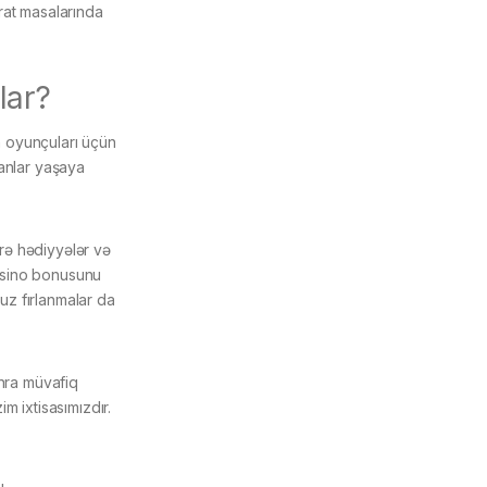
arat masalarında
lar?
n oyunçuları üçün
anlar yaşaya
ərə hədiyyələr və
asino bonusunu
uz fırlanmalar da
onra müvafiq
m ixtisasımızdır.