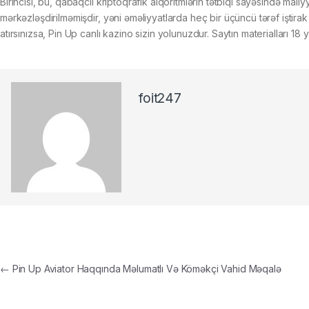
Birincisi, bu, qabaqcıl kriptoqrafik alqoritmlərin tətbiqi sayəsində mal
mərkəzləşdirilməmişdir, yəni əməliyyatlarda heç bir üçüncü tərəf iştir
atırsınızsa, Pin Up canlı kazino sizin yolunuzdur. Saytın materialları 1
foit247
Post
←
Pin Up Aviator Haqqında Məlumatlı Və Köməkçi Vahid Məqalə
navigation