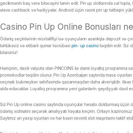
gecikmənin baş verə biləcəyini təmin edir. Pin up slotlarında xal topla
əlavə cashback və hədiyyələr. Android üçün rəsmi pin up tətbiqini yüklə
Casino Pin Up Online Bonusları ne
Ödəniş seçimlərinin müxtəlifliyi isə oyunçuların asanlıqla depozit və 
təhlükəsiz və etibarlı qumar təcrübəsi
pin- up casino
təqdim edir. Siz 
bilərsiniz!
Həmçinin, daxili valyuta olan PINCOINS ilə daimi loyallıq proqramına s
promokodlar təqdim olunur. Pin Up Azerbaijan saytında masa oyunları
seçmək bukmeyker səhifəsində qazanmaqdan daha əlverişlidir. Əsas tə
əldə edəcəklər. Loyallıq proqramına yeni gələnlərin qeydiyyatı daxil ed
Siz Pin Up online casino saytında oyunçular hesabı doldurmaq üçün ölk
ödəniş xidmətini seçərək əməliyyatı həyata keçirin. Onlayn kazinomuz Pin 
Saytımız ən yaxşı oyunları və hər kəsin sevimli slot maşınlarını təklif 