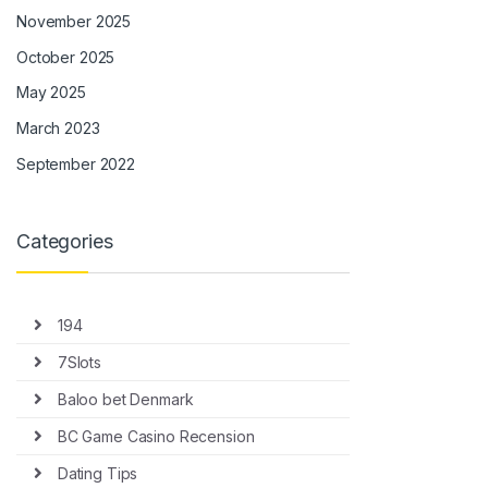
November 2025
October 2025
May 2025
March 2023
September 2022
Categories
194
7Slots
Baloo bet Denmark
BC Game Casino Recension
Dating Tips